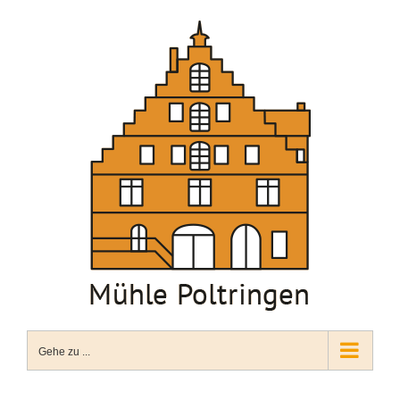
Zum
Inhalt
springen
Gehe zu ...